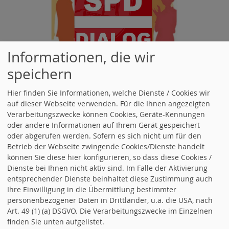
Informationen, die wir
Dialogthemen 2023
speichern
Pflege vor Ort
Hier finden Sie Informationen, welche Dienste / Cookies wir
Ausbildungssituation vor Ort
auf dieser Webseite verwenden. Für die Ihnen angezeigten
Verarbeitungszwecke können Cookies, Geräte-Kennungen
oder andere Informationen auf Ihrem Gerät gespeichert
oder abgerufen werden. Sofern es sich nicht um für den
Dialogthemen 2022:
Betrieb der Webseite zwingende Cookies/Dienste handelt
können Sie diese hier konfigurieren, so dass diese Cookies /
Energieberater
Dienste bei Ihnen nicht aktiv sind. Im Falle der Aktivierung
entsprechender Dienste beinhaltet diese Zustimmung auch
Kommunale Verkehrsüberwachung
Ihre Einwilligung in die Übermittlung bestimmter
personenbezogener Daten in Drittländer, u.a. die USA, nach
Ein Brunnen für Afrika
Art. 49 (1) (a) DSGVO. Die Verarbeitungszwecke im Einzelnen
finden Sie unten aufgelistet.